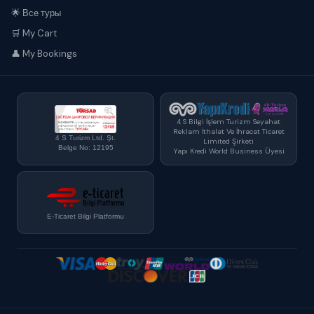
🌟 Все туры
🛒 My Cart
👤 My Bookings
4 S Bilgi İşlem Turizm Seyahat
Reklam İthalat Ve İhracat Ticaret
4 S Turizm Ltd. Şt.
Limited Şirketi
Belge No: 12195
Yapı Kredi World Business Üyesi
E-Ticaret Bilgi Platformu