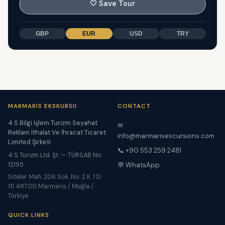
🤍
Save Tour
GBP
EUR
USD
TRY
MARMARIS EKSKURSII
CONTACT
4 S Bilgi İşlem Turizm Seyahat
✉
Reklam İthalat Ve İhracat Ticaret
info@marmarisexcursions.com
Limited Şirketi
📞 +90 553 259 2481
4 S Turizm Ltd. Şt. — TÜRSAB No:
12195
💬 WhatsApp
Siteler Mah. 206 Sok. No. 2 K. 1 D.
111 48700 Marmaris / Muğla /
Türkiye
QUICK LINKS