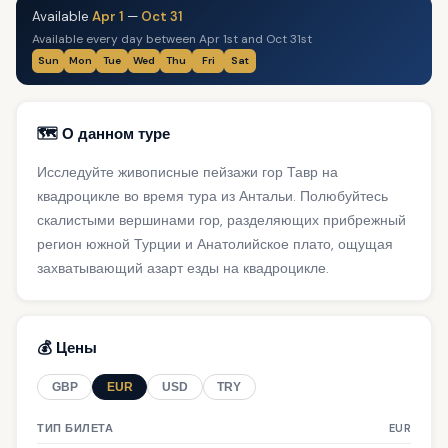
Available
Apr 1
—
Oct 31
Available every day between Apr 1st and Oct 31st
Sun
Mon
Tue
Wed
Thu
Fri
Sat
🗺️ О данном туре
Исследуйте живописные пейзажи гор Тавр на
квадроцикле во время тура из Антальи. Полюбуйтесь
скалистыми вершинами гор, разделяющих прибрежный
регион южной Турции и Анатолийское плато, ощущая
захватывающий азарт езды на квадроцикле.
💰 Цены
GBP
EUR
USD
TRY
ТИП БИЛЕТА
EUR