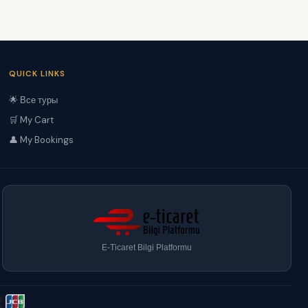
QUICK LINKS
🌟 Все туры
🛒 My Cart
👤 My Bookings
E-Ticaret Bilgi Platformu