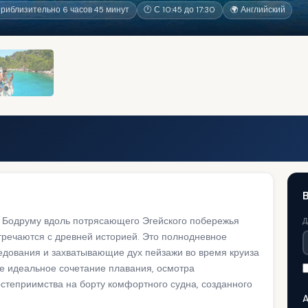
риблизительно 6 часов 45 минут
🕐 С 10:45 до 17:30
🌍 Английский
B
о Бодруму вдоль потрясающего Эгейского побережья
Д
тречаются с древней историей. Это полнодневное
ледования и захватывающие дух пейзажи во время круиза
те идеальное сочетание плавания, осмотра
степриимства на борту комфортного судна, созданного
A