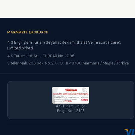
MARMARIS EKSKURSII
4 S Bilgi İşlem Turizm Seyahat Reklam İthalat Ve İhracat Ticaret
Limited Şirketi
4 S Turizm Ltd. Şt. — TÜRSAB No: 12195
Siteler Mah. 206 Sok. No. 2 K. 1 D. 111 48700 Marmaris / Muğla / Türkiye
4 S Turizm Ltd. Şt.
Belge No: 12195