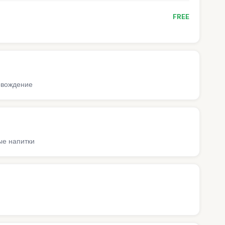
FREE
ровождение
ые напитки