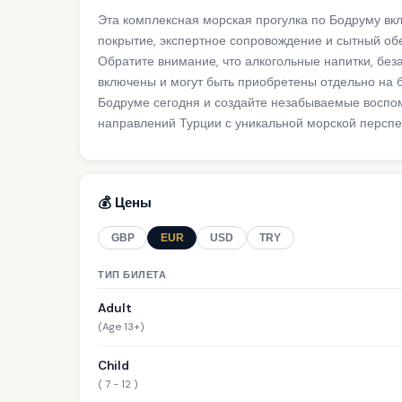
Эта комплексная морская прогулка по Бодруму вк
покрытие, экспертное сопровождение и сытный обе
Обратите внимание, что алкогольные напитки, без
включены и могут быть приобретены отдельно на 
Бодруме сегодня и создайте незабываемые воспо
направлений Турции с уникальной морской перспе
💰 Цены
GBP
EUR
USD
TRY
ТИП БИЛЕТА
Adult
(Age 13+)
Child
( 7 - 12 )