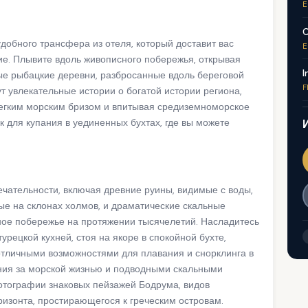
E
C
добного трансфера из отеля, который доставит вас
E
ие. Плывите вдоль живописного побережья, открывая
I
ые рыбацкие деревни, разбросанные вдоль береговой
F
 увлекательные истории о богатой истории региона,
легким морским бризом и впитывая средиземноморское
к для купания в уединенных бухтах, где вы можете
ательности, включая древние руины, видимые с воды,
е на склонах холмов, и драматические скальные
ное побережье на протяжении тысячелетий. Насладитесь
рецкой кухней, стоя на якоре в спокойной бухте,
отличными возможностями для плавания и снорклинга в
ния за морской жизнью и подводными скальными
отографии знаковых пейзажей Бодрума, видов
оризонта, простирающегося к греческим островам.