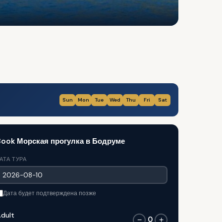
Sun
Mon
Tue
Wed
Thu
Fri
Sat
ook Морская прогулка в Бодруме
АТА ТУРА
Дата будет подтверждена позже
dult
0
−
+