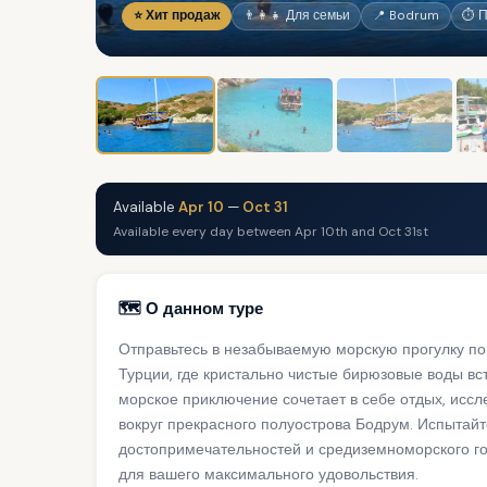
⭐ Хит продаж
👨‍👩‍👧 Для семьи
📍 Bodrum
⏱ П
Available
Apr 10
—
Oct 31
Available every day between Apr 10th and Oct 31st
🗺️ О данном туре
Отправьтесь в незабываемую морскую прогулку п
Турции, где кристально чистые бирюзовые воды вс
морское приключение сочетает в себе отдых, исс
вокруг прекрасного полуострова Бодрум. Испытай
достопримечательностей и средиземноморского го
для вашего максимального удовольствия.