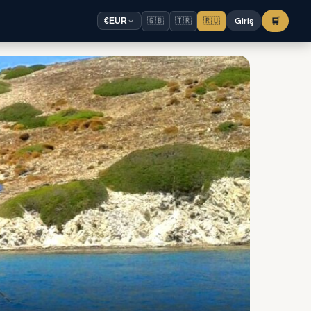
🇬🇧
🇹🇷
🇷🇺
Giriş
🛒
€
EUR