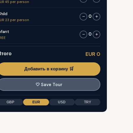
UR 45 per person
hild
0
−
+
UR 23 per person
nfant
0
−
+
REE
Итого
EUR 0
Добавить в корзину 🛒
🤍
Save Tour
GBP
EUR
USD
TRY