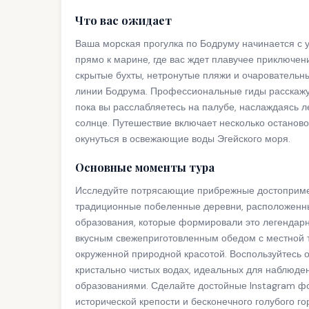
Что вас ожидает
Ваша морская прогулка по Бодруму начинается с у
прямо к марине, где вас ждет плавучее приключен
скрытые бухты, нетронутые пляжи и очаровательн
линии Бодрума. Профессиональные гиды расскажут
пока вы расслабляетесь на палубе, наслаждаясь 
солнце. Путешествие включает несколько останово
окунуться в освежающие воды Эгейского моря.
Основные моменты тура
Исследуйте потрясающие прибрежные достопримеч
традиционные побеленные деревни, расположенны
образования, которые формировали это легендар
вкусным свежеприготовленным обедом с местной ту
окруженной природной красотой. Воспользуйтесь 
кристально чистых водах, идеальных для наблюде
образованиями. Сделайте достойные Instagram ф
исторической крепости и бесконечного голубого г