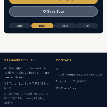
🤍
Save Tour
GBP
EUR
USD
TRY
MARMARIS EKSKURSII
CONTACT
4 S Bilgi İşlem Turizm Seyahat
✉
Reklam İthalat Ve İhracat Ticaret
info@marmarisexcursions.com
Limited Şirketi
📞 +90 553 259 2481
4 S Turizm Ltd. Şt. — TÜRSAB No:
12195
💬 WhatsApp
Siteler Mah. 206 Sok. No. 2 K. 1 D.
111 48700 Marmaris / Muğla /
Türkiye