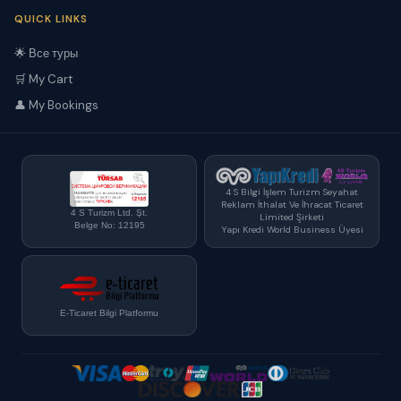
QUICK LINKS
🌟 Все туры
🛒 My Cart
👤 My Bookings
4 S Bilgi İşlem Turizm Seyahat
Reklam İthalat Ve İhracat Ticaret
4 S Turizm Ltd. Şt.
Limited Şirketi
Belge No: 12195
Yapı Kredi World Business Üyesi
E-Ticaret Bilgi Platformu