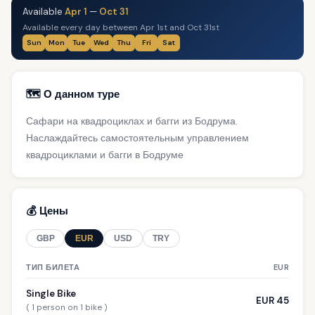
Available
Apr 1
—
Oct 31
Available every day between Apr 1st and Oct 31st
Sun
Mon
Tue
Wed
Thu
Fri
Sat
🗺️ О данном туре
Сафари на квадроциклах и багги из Бодрума.
Наслаждайтесь самостоятельным управлением
квадроциклами и багги в Бодруме
💰 Цены
GBP
EUR
USD
TRY
ТИП БИЛЕТА
EUR
Single Bike
EUR 45
( 1 person on 1 bike )