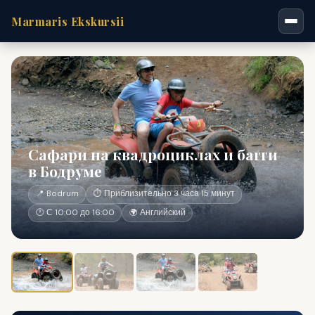
Marmaris Ekskursii
Сафари на квадроциклах и багги
в Бодруме
📍 Bodrum
⏱ Приблизительно 3 часа 15 минут
🕐 С 10:00 до 16:00
🌍 Английский