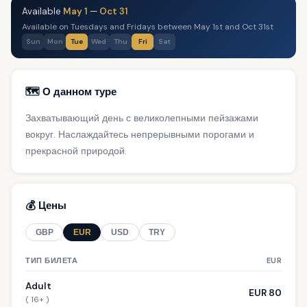
Available
May 1
—
Oct 31
Available on Tuesdays and Fridays between May 1st and Oct 31st
Sun
Mon
Tue
Wed
Thu
Fri
Sat
🗺️ О данном туре
Захватывающий день с великолепными пейзажами
вокруг. Наслаждайтесь непрерывными порогами и
прекрасной природой.
💰 Цены
GBP
EUR
USD
TRY
ТИП БИЛЕТА
EUR
Adult
EUR 80
( 16+ )