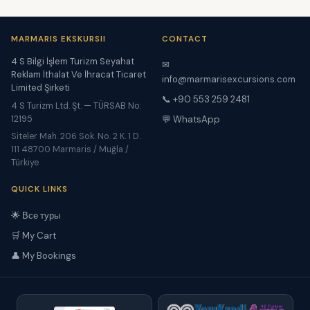
MARMARIS EKSKURSII
CONTACT
4 S Bilgi İşlem Turizm Seyahat
✉
Reklam İthalat Ve İhracat Ticaret
info@marmarisexcursions.com
Limited Şirketi
📞 +90 553 259 2481
4 S Turizm Ltd. Şt. — TÜRSAB No:
12195
💬 WhatsApp
Siteler Mah. 206 Sok. No. 2 K. 1 D.
111 48700 Marmaris / Muğla /
Türkiye
QUICK LINKS
🌟 Все туры
🛒 My Cart
👤 My Bookings