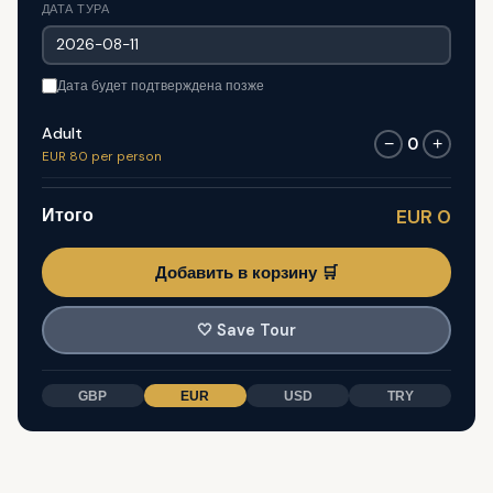
ДАТА ТУРА
Дата будет подтверждена позже
Adult
0
−
+
EUR 80 per person
Итого
EUR 0
Добавить в корзину 🛒
🤍
Save Tour
GBP
EUR
USD
TRY