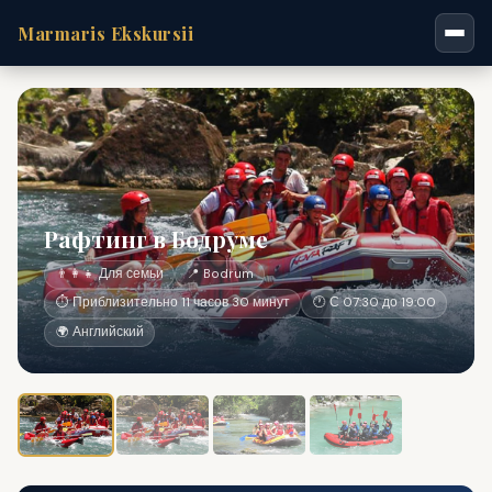
Marmaris Ekskursii
Рафтинг в Бодруме
👨‍👩‍👧 Для семьи
📍 Bodrum
⏱ Приблизительно 11 часов 30 минут
🕐 С 07:30 до 19:00
🌍 Английский