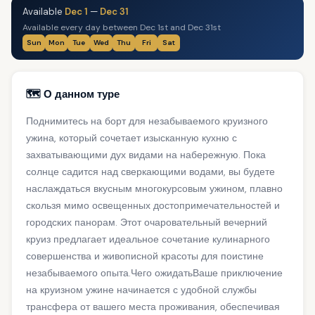
Available
Dec 1
—
Dec 31
Available every day between Dec 1st and Dec 31st
Sun
Mon
Tue
Wed
Thu
Fri
Sat
🗺️ О данном туре
Поднимитесь на борт для незабываемого круизного
ужина, который сочетает изысканную кухню с
захватывающими дух видами на набережную. Пока
солнце садится над сверкающими водами, вы будете
наслаждаться вкусным многокурсовым ужином, плавно
скользя мимо освещенных достопримечательностей и
городских панорам. Этот очаровательный вечерний
круиз предлагает идеальное сочетание кулинарного
совершенства и живописной красоты для поистине
незабываемого опыта.Чего ожидатьВаше приключение
на круизном ужине начинается с удобной службы
трансфера от вашего места проживания, обеспечивая