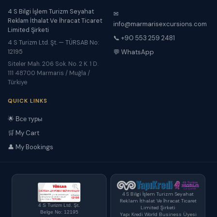
4 S Bilgi İşlem Turizm Seyahat
✉
Reklam İthalat Ve İhracat Ticaret
info@marmarisexcursions.com
Limited Şirketi
📞 +90 553 259 2481
4 S Turizm Ltd. Şt. — TÜRSAB No:
12195
💬 WhatsApp
Siteler Mah. 206 Sok. No. 2 K. 1 D.
111 48700 Marmaris / Muğla /
Türkiye
QUICK LINKS
🌟 Все туры
🛒 My Cart
👤 My Bookings
4 S Bilgi İşlem Turizm Seyahat
Reklam İthalat Ve İhracat Ticaret
4 S Turizm Ltd. Şt.
Limited Şirketi
Belge No: 12195
Yapı Kredi World Business Üyesi