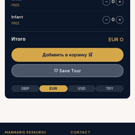
0
−
+
FREE
Infant
0
−
+
FREE
Итого
EUR 0
Добавить в корзину 🛒
🤍
Save Tour
GBP
EUR
USD
TRY
MARMARIS EKSKURSII
CONTACT