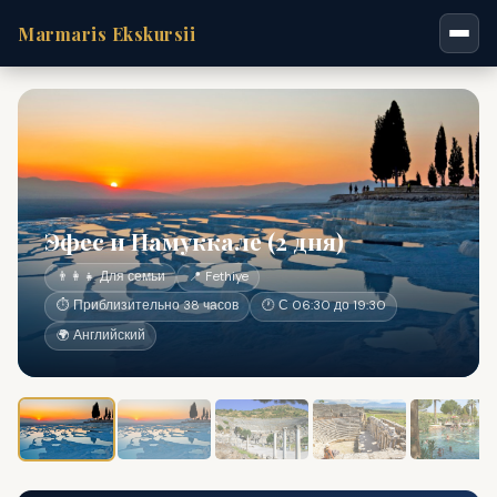
Marmaris Ekskursii
Эфес и Памуккале (2 дня)
👨‍👩‍👧 Для семьи
📍 Fethiye
⏱ Приблизительно 38 часов
🕐 С 06:30 до 19:30
🌍 Английский