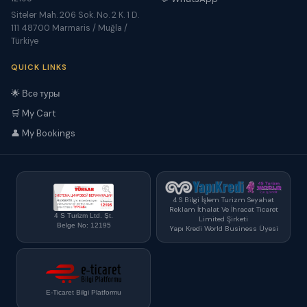
Siteler Mah. 206 Sok. No. 2 K. 1 D.
111 48700 Marmaris / Muğla /
Türkiye
QUICK LINKS
🌟 Все туры
🛒 My Cart
👤 My Bookings
4 S Bilgi İşlem Turizm Seyahat
Reklam İthalat Ve İhracat Ticaret
4 S Turizm Ltd. Şt.
Limited Şirketi
Belge No: 12195
Yapı Kredi World Business Üyesi
E-Ticaret Bilgi Platformu