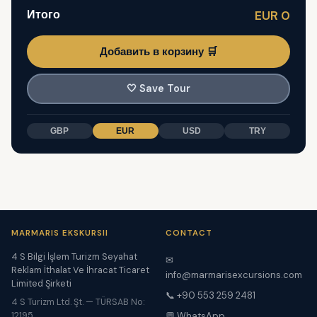
Итого
EUR 0
Добавить в корзину 🛒
🤍
Save Tour
GBP
EUR
USD
TRY
MARMARIS EKSKURSII
CONTACT
4 S Bilgi İşlem Turizm Seyahat
✉
Reklam İthalat Ve İhracat Ticaret
info@marmarisexcursions.com
Limited Şirketi
📞 +90 553 259 2481
4 S Turizm Ltd. Şt. — TÜRSAB No:
12195
💬 WhatsApp