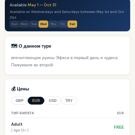
Available
May 1
—
Oct 31
Available on Wednesdays and Saturdays between May 1st and Oct
31st
Sun
Mon
Tue
Wed
Thu
Fri
Sat
🗺️ О данном туре
впечатляющие руины Эфеса в первый день и чудеса
Памуккале во второй.
💰 Цены
GBP
EUR
USD
TRY
ТИП БИЛЕТА
EUR
Adult
FREE
( Age 12+ )