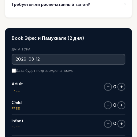
›
Требуется ли распечатанный талон?
Book Эфес и Памуккале (2 дня)
ДАТА ТУРА
Дата будет подтверждена позже
Adult
0
−
+
FREE
Child
0
−
+
FREE
Infant
0
−
+
FREE