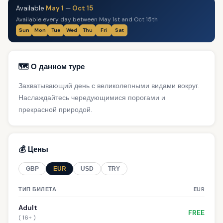
Available
May 1
—
Oct 15
Available every day between May 1st and Oct 15th
Sun
Mon
Tue
Wed
Thu
Fri
Sat
🗺️ О данном туре
Захватывающий день с великолепными видами вокруг.
Наслаждайтесь чередующимися порогами и
прекрасной природой.
💰 Цены
GBP
EUR
USD
TRY
ТИП БИЛЕТА
EUR
Adult
FREE
( 16+ )