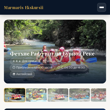
Marmaris Ekskursii
Фетхие Рафтинг на Бурной Реке
👨‍👩‍👧 Для семьи
📍 Fethiye
⏱ Приблизительно 10 часов
🕐 С 08:30 до 18:30
🌍 Английский