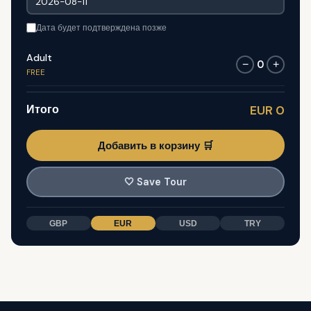
Дата будет подтверждена позже
Adult
0
−
+
FREE
Итого
EUR 0
Добавить в корзину 🛒
🤍
Save Tour
GBP
EUR
USD
TRY