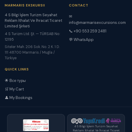
MARMARIS EKSKURSII
CONTACT
4 S Bilgi İşlem Turizm Seyahat
✉
Reklam İthalat Ve İhracat Ticaret
info@marmarisexcursions.com
Limited Şirketi
📞 +90 553 259 2481
4 S Turizm Ltd. Şt. — TÜRSAB No:
12195
💬 WhatsApp
Siteler Mah. 206 Sok. No. 2 K. 1 D.
111 48700 Marmaris / Muğla /
Türkiye
QUICK LINKS
🌟 Все туры
🛒 My Cart
👤 My Bookings
4 S Bilgi İşlem Turizm Seyahat
Reklam İthalat Ve İhracat Ticaret