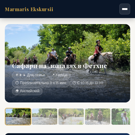
Marmaris Ekskursii
Сафари на лошадях в Фетхие
👨‍👩‍👧 Для семьи
📍 Fethiye
⏱ Приблизительно 3 ч 15 мин
🕐 С 10:15 до 13:30
🌍 Английский