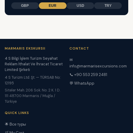
GBP
EUR
USD
TRY
MARMARIS EKSKURSII
CONTACT
4 S Bilgi İşlem Turizm Seyahat
✉
Reklam İthalat Ve İhracat Ticaret
info@marmarisexcursions.com
Limited Şirketi
📞 +90 553 259 2481
4 S Turizm Ltd. Şt. — TÜRSAB No:
12195
💬 WhatsApp
Siteler Mah. 206 Sok. No. 2 K. 1 D.
111 48700 Marmaris / Muğla /
Türkiye
QUICK LINKS
🌟 Все туры
🛒 My Cart