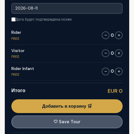
Дата будет подтверждена позже
Rider
0
−
+
FREE
Visitor
0
−
+
FREE
Rider Infant
0
−
+
FREE
Итого
EUR 0
Добавить в корзину 🛒
🤍
Save Tour