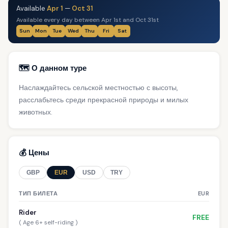
Available
Apr 1
—
Oct 31
Available every day between Apr 1st and Oct 31st
Sun
Mon
Tue
Wed
Thu
Fri
Sat
🗺️ О данном туре
Наслаждайтесь сельской местностью с высоты,
расслабьтесь среди прекрасной природы и милых
животных.
💰 Цены
GBP
EUR
USD
TRY
ТИП БИЛЕТА
EUR
Rider
FREE
( Age 6+ self-riding )