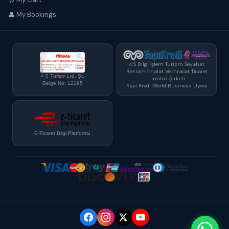
👤 My Bookings
4 S Bilgi İşlem Turizm Seyahat
Reklam İthalat Ve İhracat Ticaret
4 S Turizm Ltd. Şt.
Limited Şirketi
Belge No: 12195
Yapı Kredi World Business Üyesi
E-Ticaret Bilgi Platformu