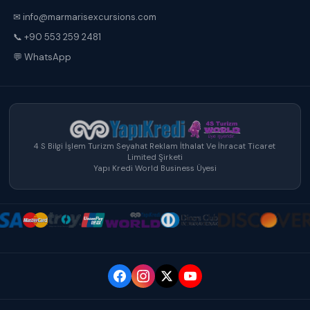
✉ info@marmarisexcursions.com
📞 +90 553 259 2481
💬 WhatsApp
4 S Bilgi İşlem Turizm Seyahat Reklam İthalat Ve İhracat Ticaret
Limited Şirketi
Yapı Kredi World Business Üyesi