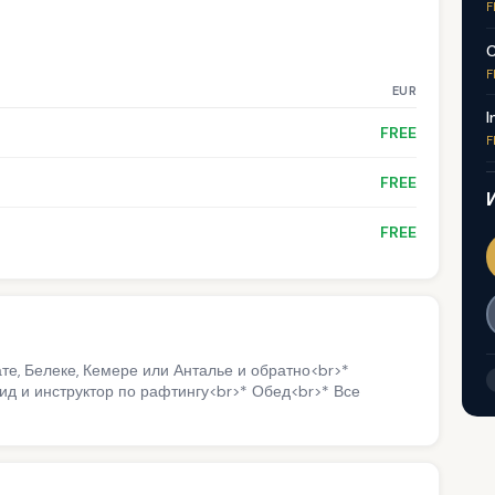
F
C
F
EUR
I
FREE
F
FREE
FREE
те, Белеке, Кемере или Анталье и обратно<br>*
ид и инструктор по рафтингу<br>* Обед<br>* Все