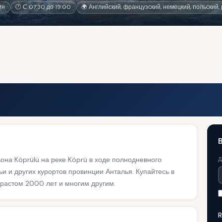
ин
🕐 С 07:30 до 19:00
🌍 Английский, французский, немецкий, польский,
B
она Köprülü на реке Köprü в ходе полнодневного
Д
и и других курортов провинции Анталья. Купайтесь в
растом 2000 лет и многим другим.
R