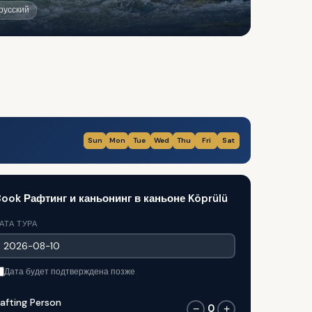
 русский
Sun
Mon
Tue
Wed
Thu
Fri
Sat
ook Рафтинг и каньонинг в каньоне Köprülü
АТА ТУРА
Дата будет подтверждена позже
afting Person
0
−
+