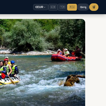
🇬🇧
🇹🇷
🇷🇺
Giriş
🛒
€
EUR