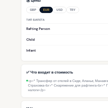
💰 Цены
GBP
EUR
USD
TRY
ТИП БИЛЕТА
Rafting Person
Child
Infant
✅ Что входит в стоимость
<p>* Трансфер от отелей в Сиде, Аланье, Манавга
Страховка<br>* Снаряжение для рафтинга<br>* Г
налоги</p>