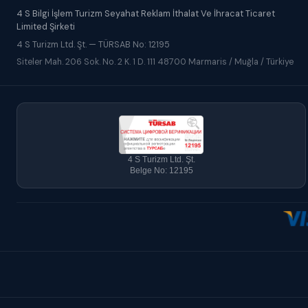
4 S Bilgi İşlem Turizm Seyahat Reklam İthalat Ve İhracat Ticaret
Limited Şirketi
4 S Turizm Ltd. Şt. — TÜRSAB No: 12195
Siteler Mah. 206 Sok. No. 2 K. 1 D. 111 48700 Marmaris / Muğla / Türkiye
4 S Turizm Ltd. Şt.
Belge No: 12195