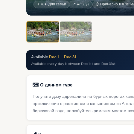
👨‍👩‍👧 Для семьи
📍 Antalya
⏱ Примерно 11 ч 30 м
Available
Dec 1
—
Dec 31
Available every day between Dec 1st and Dec 31st
🗺️ О данном туре
Получите дозу адреналина на бурных порогах кань
приключения с рафтингом и каньонингом из Анталь
бирюзовой воде, полюбуйтесь римским мостом воз