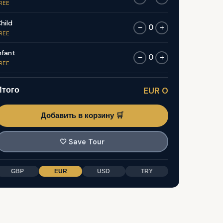
REE
hild
0
−
+
REE
nfant
0
−
+
REE
Итого
EUR 0
Добавить в корзину 🛒
🤍
Save Tour
GBP
EUR
USD
TRY