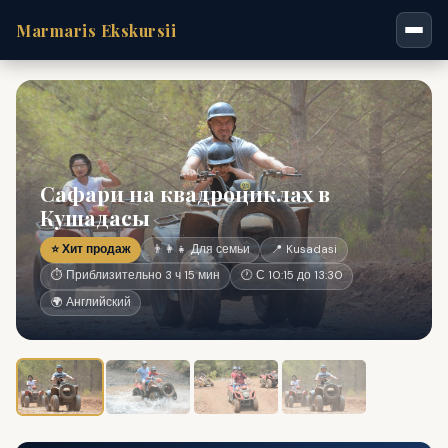
Marmaris Ekskursii
Сафари на квадроциклах в
Кушадасы
⭐ Хит продаж
👨‍👩‍👧 Для семьи
📍 Kusadasi
⏱ Приблизительно 3 ч 15 мин
🕐 С 10:15 до 13:30
🌍 Английский