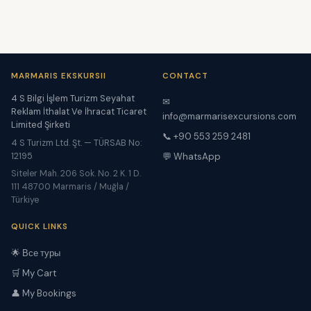
MARMARIS EKSKURSII
CONTACT
4 S Bilgi İşlem Turizm Seyahat
✉
Reklam İthalat Ve İhracat Ticaret
info@marmarisexcursions.com
Limited Şirketi
📞 +90 553 259 2481
4 S Turizm Ltd. Şt. — TÜRSAB No:
12195
💬 WhatsApp
Siteler Mah. 206 Sok. No. 2 K. 1 D.
111 48700 Marmaris / Muğla /
Türkiye
QUICK LINKS
🌟 Все туры
🛒 My Cart
👤 My Bookings