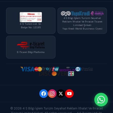
4 S Bilgi İşlem Turizm Seyahat
Reklam İthalat Ve İhracat Ticaret
4 S Turizm Ltd. Şt.
Limited Şirketi
Belge No: 12195
Yapı Kredi World Business Üyesi
E-Ticaret Bilgi Platformu
© 2026 4 S Bilgi İşlem Turizm Seyahat Reklam İthalat Ve İhracat