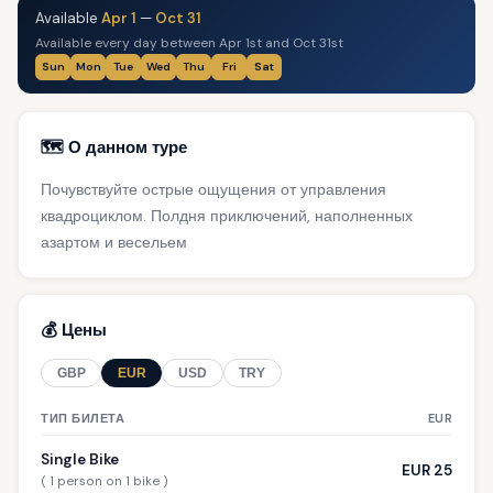
Available
Apr 1
—
Oct 31
Available every day between Apr 1st and Oct 31st
Sun
Mon
Tue
Wed
Thu
Fri
Sat
🗺️ О данном туре
Почувствуйте острые ощущения от управления
квадроциклом. Полдня приключений, наполненных
азартом и весельем
💰 Цены
GBP
EUR
USD
TRY
ТИП БИЛЕТА
EUR
Single Bike
EUR 25
( 1 person on 1 bike )