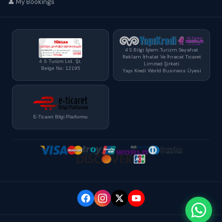
👤 My Bookings
4 S Bilgi İşlem Turizm Seyahat
Reklam İthalat Ve İhracat Ticaret
4 S Turizm Ltd. Şt.
Limited Şirketi
Belge No: 12195
Yapı Kredi World Business Üyesi
E-Ticaret Bilgi Platformu