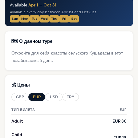
Available
Apr 1
—
Oct 31
Available every day between Apr 1st and Oct 31st
Sun
Mon
Tue
Wed
Thu
Fri
Sat
🗺️ О данном туре
Откройте для себя красоты сельского Кушадасы в этот
незабываемый день
💰 Цены
GBP
EUR
USD
TRY
ТИП БИЛЕТА
EUR
Adult
EUR 36
Child
EUR 18