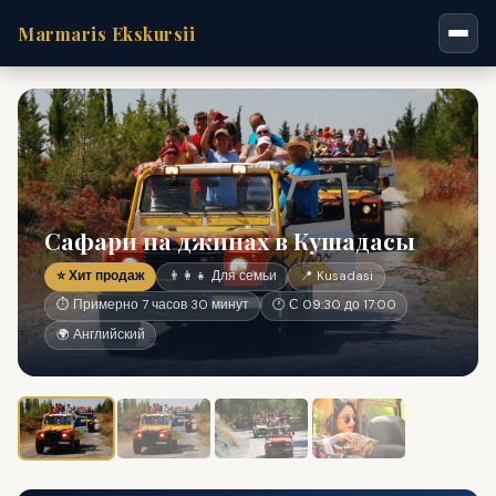
Marmaris Ekskursii
Сафари на джипах в Кушадасы
⭐ Хит продаж
👨‍👩‍👧 Для семьи
📍 Kusadasi
⏱ Примерно 7 часов 30 минут
🕐 С 09:30 до 17:00
🌍 Английский