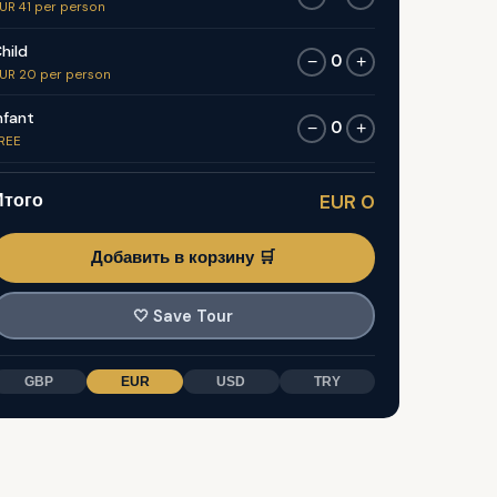
UR 41 per person
hild
0
−
+
UR 20 per person
nfant
0
−
+
REE
Итого
EUR 0
Добавить в корзину 🛒
🤍
Save Tour
GBP
EUR
USD
TRY