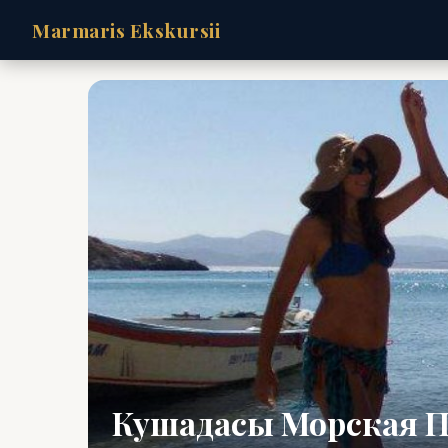
Marmaris Ekskursii
Кушадасы Морская П