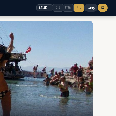
🇬🇧
🇹🇷
🇷🇺
Giriş
🛒
€
EUR