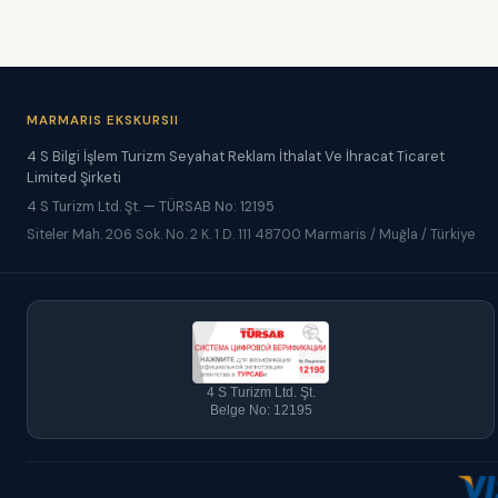
MARMARIS EKSKURSII
4 S Bilgi İşlem Turizm Seyahat Reklam İthalat Ve İhracat Ticaret
Limited Şirketi
4 S Turizm Ltd. Şt. — TÜRSAB No: 12195
Siteler Mah. 206 Sok. No. 2 K. 1 D. 111 48700 Marmaris / Muğla / Türkiye
4 S Turizm Ltd. Şt.
Belge No: 12195