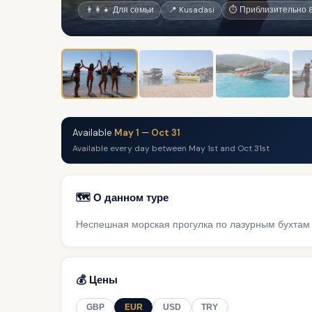
👨‍👩‍👧 Для семьи
📍 Kusadasi
⏱ Приблизительно 8
Available
May 1
—
Oct 31
Available every day between May 1st and Oct 31st
🗺️ О данном туре
Неспешная морская прогулка по лазурным бухтам
💰 Цены
GBP
EUR
USD
TRY