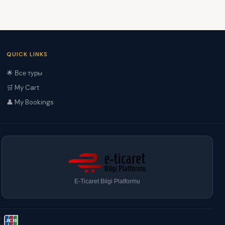
QUICK LINKS
🌟 Все туры
🛒 My Cart
👤 My Bookings
E-Ticaret Bilgi Platformu