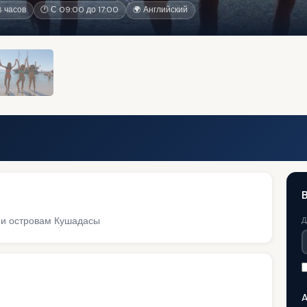
 часов
🕐 С 09:00 до 17:00
🌍 Английский
 и островам Кушадасы
Д
A