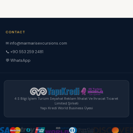
CONTACT
✉ info@marmarisexcursions.com
📞 +90 553 259 2481
💬 WhatsApp
4 S Bilgi İşlem Turizm Seyahat Reklam İthalat Ve İhracat Ticaret
Limited Şirketi
Yapı Kredi World Business Üyesi