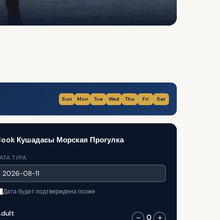
Sun
Mon
Tue
Wed
Thu
Fri
Sat
Book Кушадасы Морская Прогулка
АТА ТУРА
Дата будет подтверждена позже
dult
0
−
+