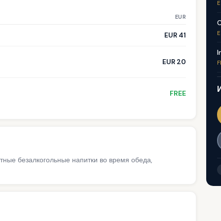
E
EUR
C
E
EUR 41
I
EUR 20
F
FREE
атные безалкогольные напитки во время обеда,