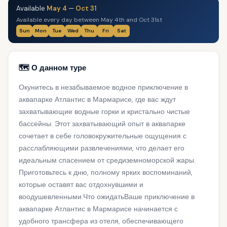
Available
May 4
—
Oct 31
Available every day between May 4th and Oct 31st
Sun
Mon
Tue
Wed
Thu
Fri
Sat
🗺️ О данном туре
Окунитесь в незабываемое водное приключение в
аквапарке Атлантис в Мармарисе, где вас ждут
захватывающие водные горки и кристально чистые
бассейны. Этот захватывающий опыт в аквапарке
сочетает в себе головокружительные ощущения с
расслабляющими развлечениями, что делает его
идеальным спасением от средиземноморской жары.
Приготовьтесь к дню, полному ярких воспоминаний,
которые оставят вас отдохнувшими и
воодушевленными.Что ожидатьВаше приключение в
аквапарке Атлантис в Мармарисе начинается с
удобного трансфера из отеля, обеспечивающего