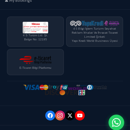
👤 My Bookings
4 S Bilgi İşlem Turizm Seyahat
Reklam İthalat Ve İhracat Ticaret
4 S Turizm Ltd. Şt.
Limited Şirketi
Belge No: 12195
Yapı Kredi World Business Üyesi
E-Ticaret Bilgi Platformu