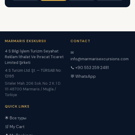
MARMARIS EKSKURSII
CONTACT
4 S Bilgi İşlem Turizm Seyahat
✉
Reklam İthalat Ve İhracat Ticaret
info@marmarisexcursions.com
Limited Şirketi
📞 +90 553 259 2481
4 S Turizm Ltd. Şt. — TÜRSAB No:
12195
💬 WhatsApp
Siteler Mah. 206 Sok. No. 2 K. 1 D.
111 48700 Marmaris / Muğla /
Türkiye
QUICK LINKS
🌟 Все туры
🛒 My Cart