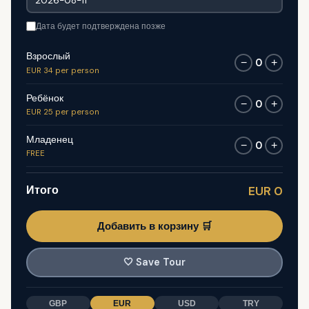
Дата будет подтверждена позже
Взрослый
0
−
+
EUR 34 per person
Ребёнок
0
−
+
EUR 25 per person
Младенец
0
−
+
FREE
Итого
EUR 0
Добавить в корзину 🛒
🤍
Save Tour
GBP
EUR
USD
TRY