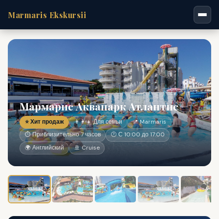
Marmaris Ekskursii
Мармарис Аквапарк Атлантис
⭐ Хит продаж
👨‍👩‍👧 Для семьи
📍 Marmaris
⏱ Приблизительно 7 часов
🕐 С 10:00 до 17:00
🌍 Английский
🚢 Cruise