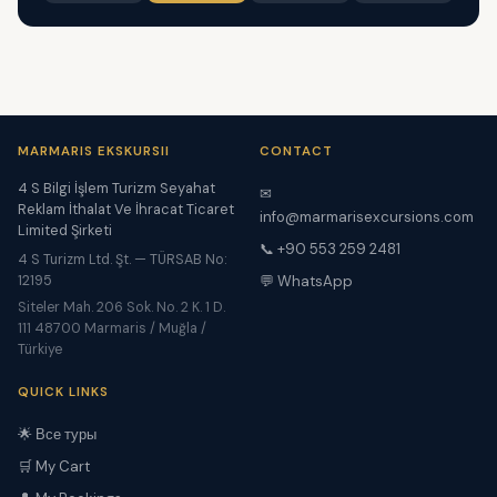
MARMARIS EKSKURSII
CONTACT
4 S Bilgi İşlem Turizm Seyahat
✉
Reklam İthalat Ve İhracat Ticaret
info@marmarisexcursions.com
Limited Şirketi
📞 +90 553 259 2481
4 S Turizm Ltd. Şt. — TÜRSAB No:
12195
💬 WhatsApp
Siteler Mah. 206 Sok. No. 2 K. 1 D.
111 48700 Marmaris / Muğla /
Türkiye
QUICK LINKS
🌟 Все туры
🛒 My Cart