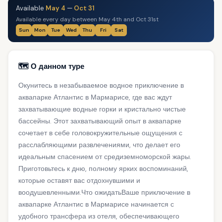
Available
May 4
—
Oct 31
Available every day between May 4th and Oct 31st
Sun
Mon
Tue
Wed
Thu
Fri
Sat
🗺️ О данном туре
Окунитесь в незабываемое водное приключение в
аквапарке Атлантис в Мармарисе, где вас ждут
захватывающие водные горки и кристально чистые
бассейны. Этот захватывающий опыт в аквапарке
сочетает в себе головокружительные ощущения с
расслабляющими развлечениями, что делает его
идеальным спасением от средиземноморской жары.
Приготовьтесь к дню, полному ярких воспоминаний,
которые оставят вас отдохнувшими и
воодушевленными.Что ожидатьВаше приключение в
аквапарке Атлантис в Мармарисе начинается с
удобного трансфера из отеля, обеспечивающего