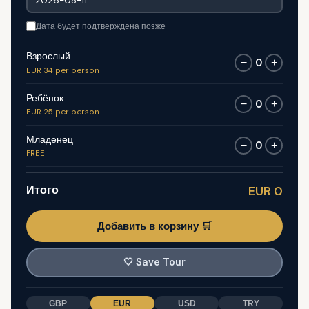
Дата будет подтверждена позже
Взрослый
0
−
+
EUR 34 per person
Ребёнок
0
−
+
EUR 25 per person
Младенец
0
−
+
FREE
Итого
EUR 0
Добавить в корзину 🛒
🤍
Save Tour
GBP
EUR
USD
TRY