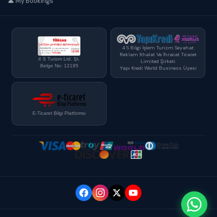
👤 My Bookings
4 S Bilgi İşlem Turizm Seyahat
Reklam İthalat Ve İhracat Ticaret
4 S Turizm Ltd. Şt.
Limited Şirketi
Belge No: 12195
Yapı Kredi World Business Üyesi
E-Ticaret Bilgi Platformu