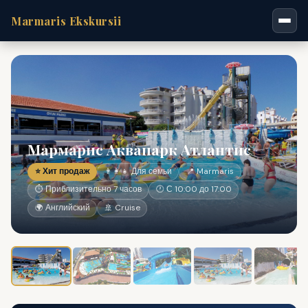
Marmaris Ekskursii
Мармарис Аквапарк Атлантис
⭐ Хит продаж
👨‍👩‍👧 Для семьи
📍 Marmaris
⏱ Приблизительно 7 часов
🕐 С 10:00 до 17:00
🌍 Английский
🚢 Cruise