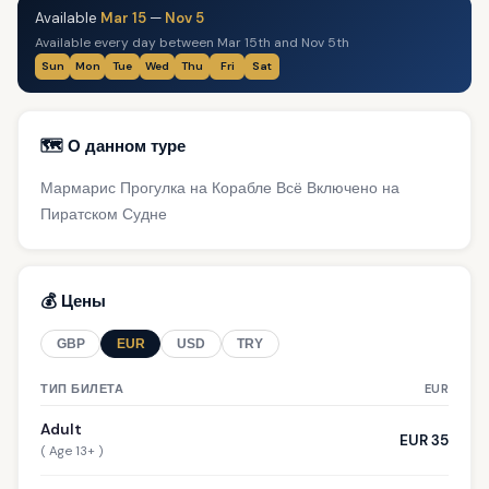
Available
Mar 15
—
Nov 5
Available every day between Mar 15th and Nov 5th
Sun
Mon
Tue
Wed
Thu
Fri
Sat
🗺️ О данном туре
Мармарис Прогулка на Корабле Всё Включено на
Пиратском Судне
💰 Цены
GBP
EUR
USD
TRY
ТИП БИЛЕТА
EUR
Adult
EUR 35
( Age 13+ )