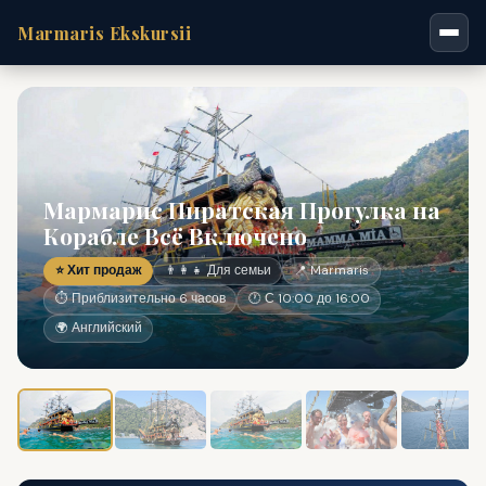
Marmaris Ekskursii
Мармарис Пиратская Прогулка на
Корабле Всё Включено
⭐ Хит продаж
👨‍👩‍👧 Для семьи
📍 Marmaris
⏱ Приблизительно 6 часов
🕐 С 10:00 до 16:00
🌍 Английский