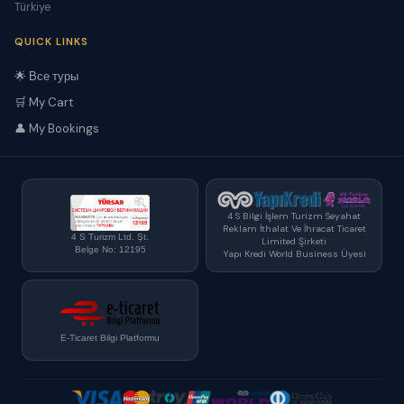
Türkiye
QUICK LINKS
🌟 Все туры
🛒 My Cart
👤 My Bookings
4 S Bilgi İşlem Turizm Seyahat
Reklam İthalat Ve İhracat Ticaret
4 S Turizm Ltd. Şt.
Limited Şirketi
Belge No: 12195
Yapı Kredi World Business Üyesi
E-Ticaret Bilgi Platformu