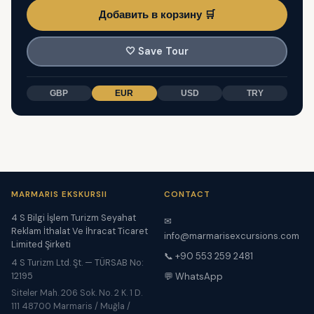
Добавить в корзину 🛒
🤍
Save Tour
GBP
EUR
USD
TRY
MARMARIS EKSKURSII
CONTACT
4 S Bilgi İşlem Turizm Seyahat
✉
Reklam İthalat Ve İhracat Ticaret
info@marmarisexcursions.com
Limited Şirketi
📞 +90 553 259 2481
4 S Turizm Ltd. Şt. — TÜRSAB No:
12195
💬 WhatsApp
Siteler Mah. 206 Sok. No. 2 K. 1 D.
111 48700 Marmaris / Muğla /