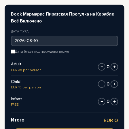
Book Мармарис Пиратская Прогулка на Корабле
Всё Включено
ДАТА ТУРА
Дата будет подтверждена позже
Adult
0
−
+
EUR 35 per person
Child
0
−
+
EUR 18 per person
Infant
0
−
+
FREE
Итого
EUR 0