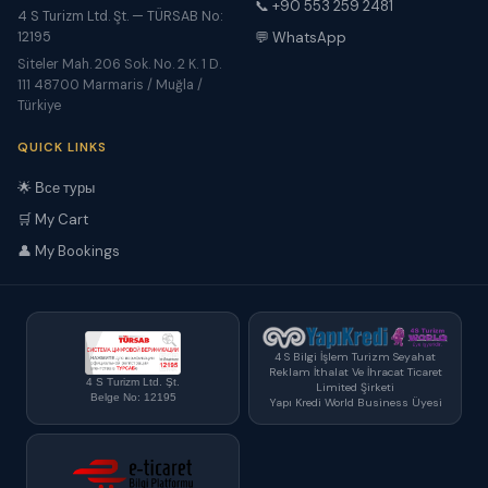
📞 +90 553 259 2481
4 S Turizm Ltd. Şt. — TÜRSAB No:
12195
💬 WhatsApp
Siteler Mah. 206 Sok. No. 2 K. 1 D.
111 48700 Marmaris / Muğla /
Türkiye
QUICK LINKS
🌟 Все туры
🛒 My Cart
👤 My Bookings
4 S Bilgi İşlem Turizm Seyahat
Reklam İthalat Ve İhracat Ticaret
4 S Turizm Ltd. Şt.
Limited Şirketi
Belge No: 12195
Yapı Kredi World Business Üyesi