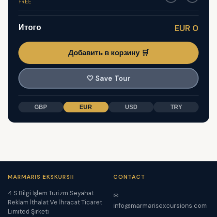
FREE
Итого
EUR 0
Добавить в корзину 🛒
🤍
Save Tour
GBP
EUR
USD
TRY
MARMARIS EKSKURSII
CONTACT
4 S Bilgi İşlem Turizm Seyahat
✉
Reklam İthalat Ve İhracat Ticaret
info@marmarisexcursions.com
Limited Şirketi