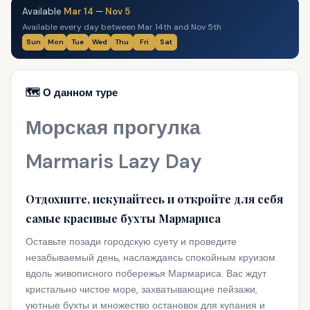
Available
Mar 14
—
Nov 5
Available every day between Mar 14th and Nov 5th
Sun
Mon
Tue
Wed
Thu
Fri
Sat
🗺️ О данном туре
Морская прогулка
Marmaris Lazy Day
Отдохните, искупайтесь и откройте для себя
самые красивые бухты Мармариса
Оставьте позади городскую суету и проведите
незабываемый день, наслаждаясь спокойным круизом
вдоль живописного побережья Мармариса. Вас ждут
кристально чистое море, захватывающие пейзажи,
уютные бухты и множество остановок для купания и