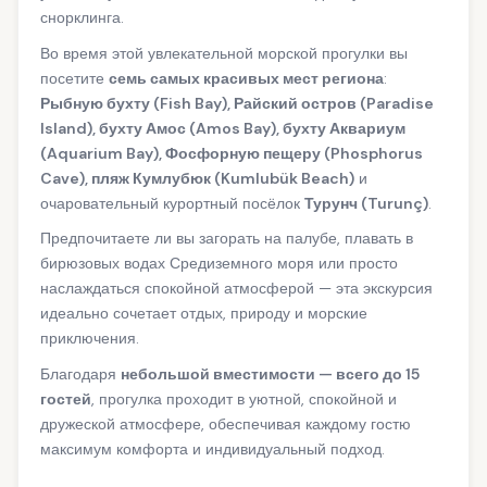
снорклинга.
Во время этой увлекательной морской прогулки вы
посетите
семь самых красивых мест региона
:
Рыбную бухту (Fish Bay), Райский остров (Paradise
Island), бухту Амос (Amos Bay), бухту Аквариум
(Aquarium Bay), Фосфорную пещеру (Phosphorus
Cave), пляж Кумлубюк (Kumlubük Beach)
и
очаровательный курортный посёлок
Турунч (Turunç)
.
Предпочитаете ли вы загорать на палубе, плавать в
бирюзовых водах Средиземного моря или просто
наслаждаться спокойной атмосферой — эта экскурсия
идеально сочетает отдых, природу и морские
приключения.
Благодаря
небольшой вместимости — всего до 15
гостей
, прогулка проходит в уютной, спокойной и
дружеской атмосфере, обеспечивая каждому гостю
максимум комфорта и индивидуальный подход.