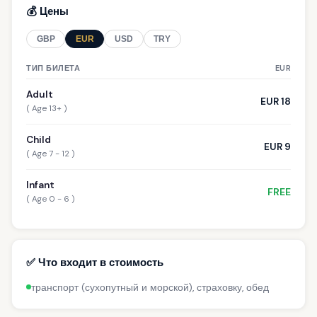
💰 Цены
GBP
EUR
USD
TRY
ТИП БИЛЕТА
EUR
Adult
EUR 18
( Age 13+ )
Child
EUR 9
( Age 7 - 12 )
Infant
FREE
( Age 0 - 6 )
✅ Что входит в стоимость
транспорт (сухопутный и морской), страховку, обед