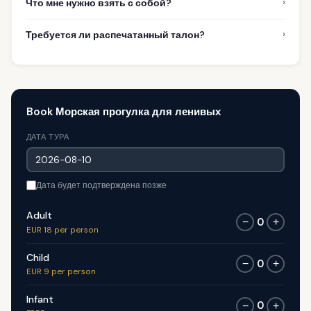
›
Что мне нужно взять с собой?
›
Требуется ли распечатанный талон?
Book Морская прогулка для ленивых
ДАТА ТУРА
Дата будет подтверждена позже
Adult
0
−
+
EUR 18 per person
Child
0
−
+
EUR 9 per person
Infant
0
−
+