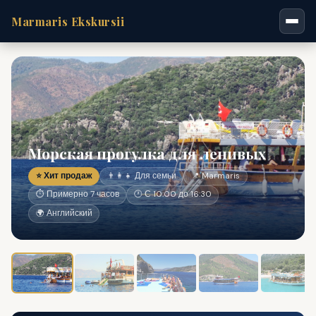
Marmaris Ekskursii
Морская прогулка для ленивых
⭐ Хит продаж
👨‍👩‍👧 Для семьи
📍 Marmaris
⏱ Примерно 7 часов
🕐 С 10:00 до 16:30
🌍 Английский