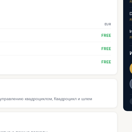
F
D
F
EUR
I
FREE
F
FREE
FREE
о управлению квадроциклом, Квадроцикл и шлем