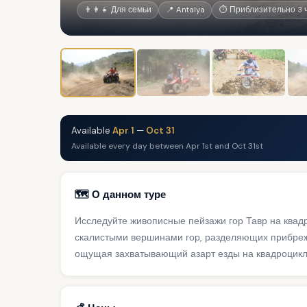
👨‍👩‍👧 Для семьи
📍 Antalya
⏱ Приблизительно 3 
Available
Apr 1
—
Oct 31
Available every day between Apr 1st and Oct 31st
🗺️ О данном туре
Исследуйте живописные пейзажи гор Тавр на квадр
скалистыми вершинами гор, разделяющих прибреж
ощущая захватывающий азарт езды на квадроцикл