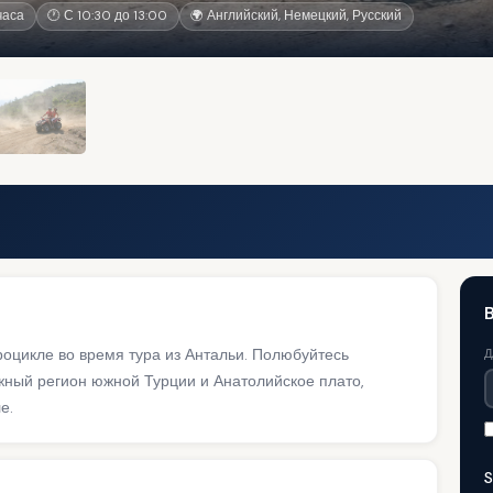
часа
🕐 С 10:30 до 13:00
🌍 Английский, Немецкий, Русский
B
оцикле во время тура из Антальи. Полюбуйтесь
Д
ный регион южной Турции и Анатолийское плато,
е.
S