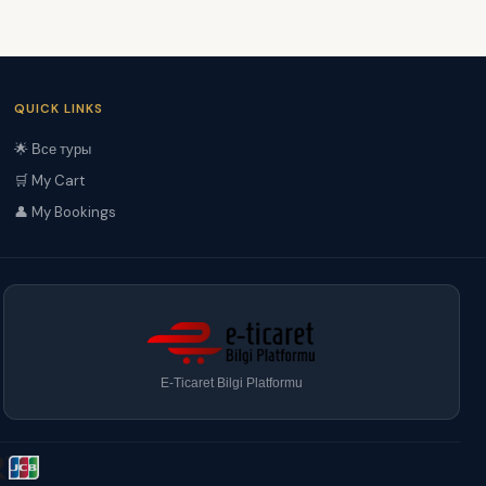
QUICK LINKS
🌟 Все туры
🛒 My Cart
👤 My Bookings
E-Ticaret Bilgi Platformu