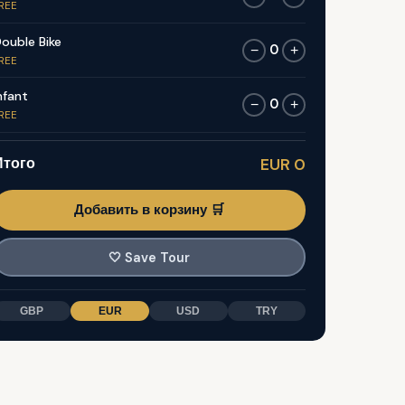
REE
ouble Bike
0
−
+
REE
nfant
0
−
+
REE
Итого
EUR 0
Добавить в корзину 🛒
🤍
Save Tour
GBP
EUR
USD
TRY