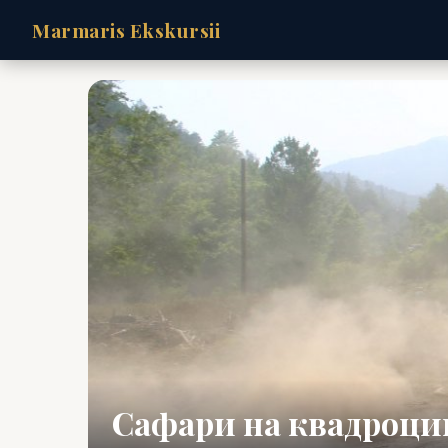
Marmaris Ekskursii
Сафари на квадроци