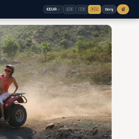
🇬🇧
🇹🇷
🇷🇺
Giriş
🛒
€
EUR