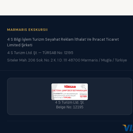
MARMARIS EKSKURSII
4 S Bilgi İşlem Turizm Seyahat Reklam İthalat Ve İhracat Ticaret
Limited Şirketi
4 S Turizm Ltd. Şt. — TÜRSAB No: 12195
Siteler Mah. 206 Sok. No. 2 K. 1 D. 111 48700 Marmaris / Muğla / Türkiye
4 S Turizm Ltd. Şt.
Belge No: 12195