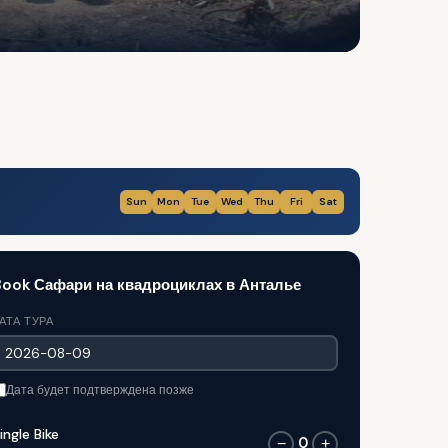
Sun
Mon
Tue
Wed
Thu
Fri
Sat
ook Сафари на квадроциклах в Анталье
АТА ТУРА
Дата будет подтверждена позже
ingle Bike
0
−
+