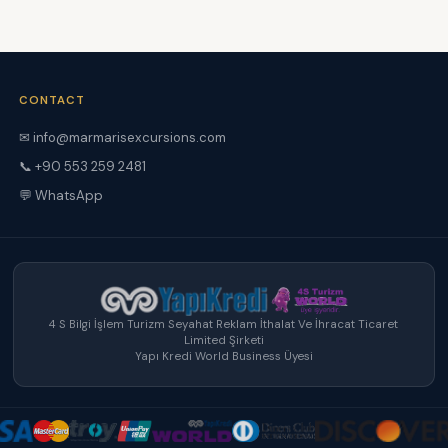
CONTACT
✉ info@marmarisexcursions.com
📞 +90 553 259 2481
💬 WhatsApp
4 S Bilgi İşlem Turizm Seyahat Reklam İthalat Ve İhracat Ticaret
Limited Şirketi
Yapı Kredi World Business Üyesi