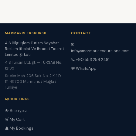
MARMARIS EKSKURSII
CONTACT
4 S Bilgi İşlem Turizm Seyahat
✉
Reklam İthalat Ve İhracat Ticaret
info@marmarisexcursions.com
Limited Şirketi
📞 +90 553 259 2481
4 S Turizm Ltd. Şt. — TÜRSAB No:
12195
💬 WhatsApp
Siteler Mah. 206 Sok. No. 2 K. 1 D.
111 48700 Marmaris / Muğla /
Türkiye
QUICK LINKS
🌟 Все туры
🛒 My Cart
👤 My Bookings