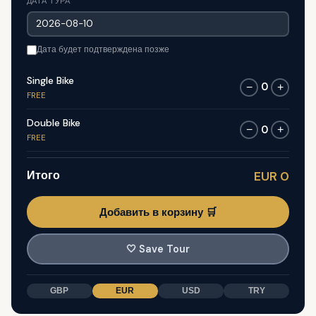
ДАТА ТУРА
Дата будет подтверждена позже
Single Bike
0
−
+
FREE
Double Bike
0
−
+
FREE
Итого
EUR 0
Добавить в корзину 🛒
🤍
Save Tour
GBP
EUR
USD
TRY