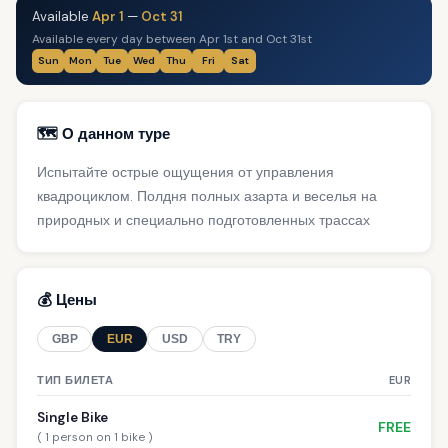
Available
Apr 1
—
Oct 31
Available every day between Apr 1st and Oct 31st
Sun
Mon
Tue
Wed
Thu
Fri
Sat
🗺️ О данном туре
Испытайте острые ощущения от управления
квадроциклом. Полдня полных азарта и веселья на
природных и специально подготовленных трассах
💰 Цены
GBP
EUR
USD
TRY
ТИП БИЛЕТА
EUR
Single Bike
FREE
( 1 person on 1 bike )