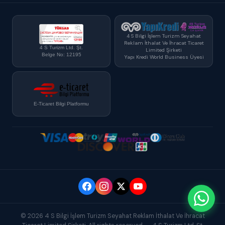
4 S Bilgi İşlem Turizm Seyahat
Reklam İthalat Ve İhracat Ticaret
4 S Turizm Ltd. Şt.
Limited Şirketi
Belge No: 12195
Yapı Kredi World Business Üyesi
E-Ticaret Bilgi Platformu
© 2026 4 S Bilgi İşlem Turizm Seyahat Reklam İthalat Ve İhracat