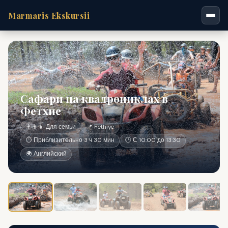
Marmaris Ekskursii
Сафари на квадроциклах в
Фетхие
👨‍👩‍👧 Для семьи
📍 Fethiye
⏱ Приблизительно 3 ч 30 мин
🕐 С 10:00 до 13:30
🌍 Английский