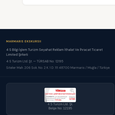
MARMARIS EKSKURSII
4 S Bilgi İşlem Turizm Seyahat Reklam İthalat Ve İhracat Ticaret
Limited Şirketi
4 S Turizm Ltd. Şt. — TÜRSAB No: 12195
Siteler Mah. 206 Sok. No. 2 K. 1 D. 111 48700 Marmaris / Muğla / Türkiye
4 S Turizm Ltd. Şt.
Belge No: 12195