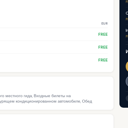
F
C
F
EUR
I
FREE
F
FREE
FREE
ого местного гида, Входные билеты на
екурящем кондиционированном автомобиле, Обед