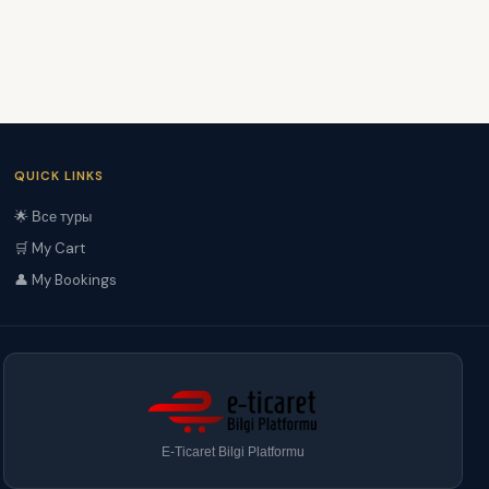
QUICK LINKS
🌟 Все туры
🛒 My Cart
👤 My Bookings
E-Ticaret Bilgi Platformu