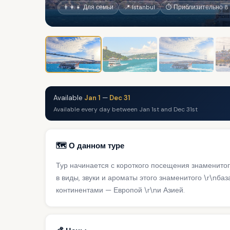
👨‍👩‍👧 Для семьи
📍 Istanbul
⏱ Приблизительно 8 
Available
Jan 1
—
Dec 31
Available every day between Jan 1st and Dec 31st
🗺️ О данном туре
Тур начинается с короткого посещения знаменитого
в виды, звуки и ароматы этого знаменитого \r\nб
континентами — Европой \r\nи Азией.