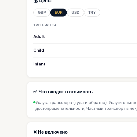
💰 Цены
GBP
EUR
USD
TRY
ТИП БИЛЕТА
Adult
Child
Infant
✅ Что входит в стоимость
Услуга трансфера (туда и обратно), Услуги опытн
достопримечательности, Частный транспорт в н
❌ Не включено