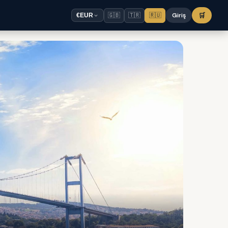
🇬🇧
🇹🇷
🇷🇺
Giriş
🛒
€
EUR