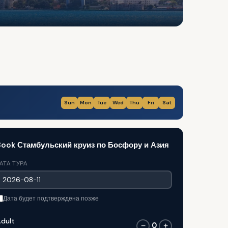
Sun
Mon
Tue
Wed
Thu
Fri
Sat
ook Стамбульский круиз по Босфору и Азия
АТА ТУРА
Дата будет подтверждена позже
dult
0
−
+