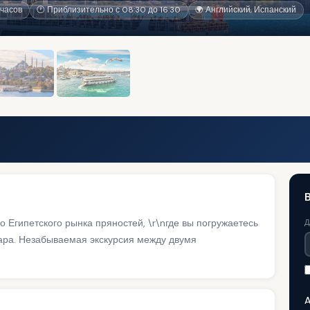
часов
🕐 Приблизительно с 08:30 до 16:30
🌍 Английский, Испанский
B
 Египетского рынка пряностей, \r\nгде вы погружаетесь
Д
азара. Незабываемая экскурсия между двумя
A