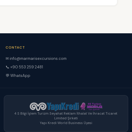
CONTACT
✉ info@marmarisexcursions.com
📞 +90 553 259 2481
💬 WhatsApp
4 S Bilgi İşlem Turizm Seyahat Reklam İthalat Ve İhracat Ticaret
Limited Şirketi
Yapı Kredi World Business Üyesi