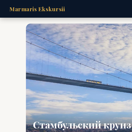
Marmaris Ekskursii
Стамбульский круиз 