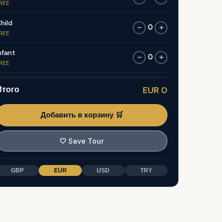
REE
hild
0
−
+
REE
nfant
0
−
+
REE
Итого
EUR 0
Добавить в корзину 🛒
🤍
Save Tour
GBP
EUR
USD
TRY