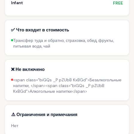
Infant
FREE
✅ Что входит в стоимость
Трансфер туда и обратно, страховка, обед, фрукты,
питьевая вода, чай
❌ Не включено
<span class="biGQs _P pZUbB KxBGd">Безалкогольные
напитки, </span><span class="biGQs _P pZUbB
KxBGd">Алкогольные напитки</span>
⚠️ Ограничения и примечания
Нет