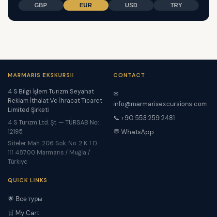
GBP
EUR
USD
TRY
MARMARIS EKSKURSII
CONTACT
4 S Bilgi İşlem Turizm Seyahat
✉
Reklam İthalat Ve İhracat Ticaret
info@marmarisexcursions.com
Limited Şirketi
📞 +90 553 259 2481
4 S Turizm Ltd. Şt. — TÜRSAB No:
12195
💬 WhatsApp
Siteler Mah. 206 Sok. No. 2 K. 1 D.
111 48700 Marmaris / Muğla /
Türkiye
QUICK LINKS
🌟 Все туры
🛒 My Cart