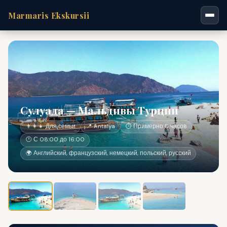
Marmaris Ekskursii
Сулуада — Мальдивы Турции
👨‍👩‍👧 Для семьи
📍 Antalya
⏱ Примерно 8 часов
🕐 С 08:00 до 16:00
🌍 Английский, французский, немецкий, польский, русский