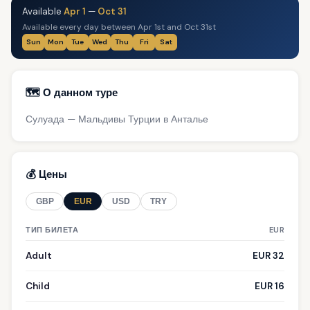
Available
Apr 1
—
Oct 31
Available every day between Apr 1st and Oct 31st
Sun
Mon
Tue
Wed
Thu
Fri
Sat
🗺️ О данном туре
Сулуада — Мальдивы Турции в Анталье
💰 Цены
GBP
EUR
USD
TRY
ТИП БИЛЕТА
EUR
Adult
EUR 32
Child
EUR 16