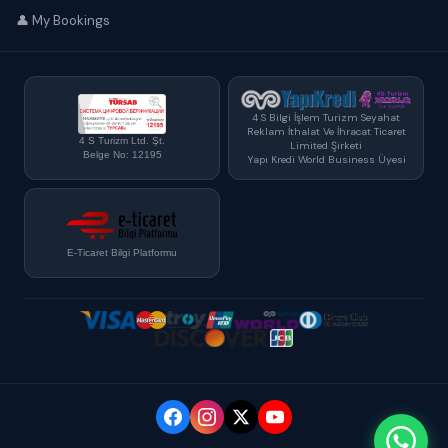
👤 My Bookings
4 S Bilgi İşlem Turizm Seyahat
Reklam İthalat Ve İhracat Ticaret
4 S Turizm Ltd. Şt.
Limited Şirketi
Belge No: 12195
Yapı Kredi World Business Üyesi
E-Ticaret Bilgi Platformu