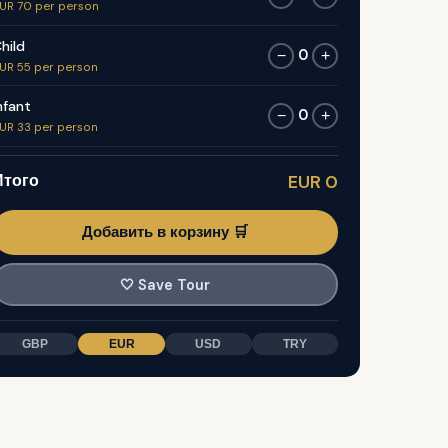
UR 70 per person
hild
0
−
+
UR 55 per person
nfant
0
−
+
UR 33 per person
Итого
EUR 0
Добавить в корзину 🛒
🤍
Save Tour
GBP
EUR
USD
TRY