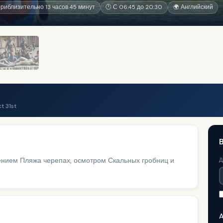
риблизительно 13 часов 45 минут
🕐 С 06:45 до 20:30
🌍 Английский
t 31st
ением Пляжа черепах, осмотром Скальных гробниц и
Д
A