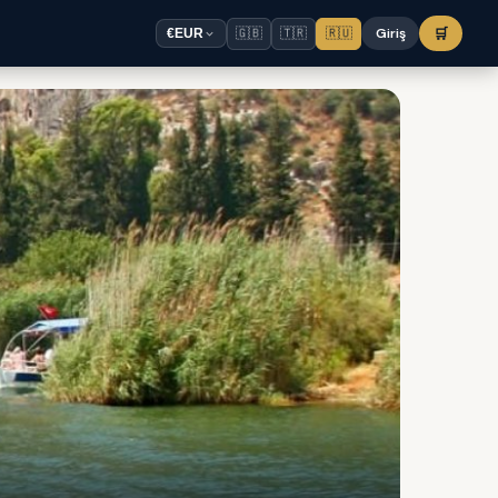
🇬🇧
🇹🇷
🇷🇺
Giriş
🛒
€
EUR