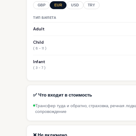
GBP
EUR
USD
TRY
ТИП БИЛЕТА
Adult
Child
( 8 - 11 )
Infant
( 3 - 7 )
✅ Что входит в стоимость
Трансфер туда и обратно, страховка, речная лодк
сопровождение
❌ Не включено