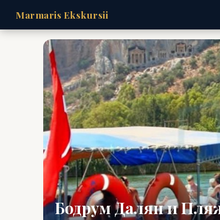
Marmaris Ekskursii
Бодрум Далян и Пля