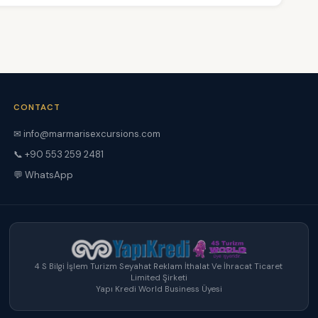
CONTACT
✉ info@marmarisexcursions.com
📞 +90 553 259 2481
💬 WhatsApp
4 S Bilgi İşlem Turizm Seyahat Reklam İthalat Ve İhracat Ticaret
Limited Şirketi
Yapı Kredi World Business Üyesi