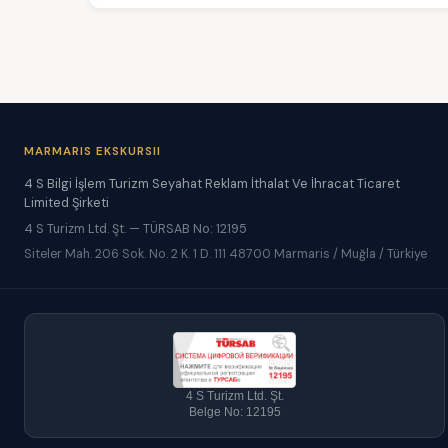
MARMARIS EKSKURSII
4 S Bilgi İşlem Turizm Seyahat Reklam İthalat Ve İhracat Ticaret
Limited Şirketi
4 S Turizm Ltd. Şt. — TÜRSAB No: 12195
Siteler Mah. 206 Sok. No. 2 K. 1 D. 111 48700 Marmaris / Muğla / Türkiye
4 S Turizm Ltd. Şt.
Belge No: 12195