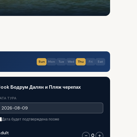
Sun
Mon
Tue
Wed
Thu
Fri
Sat
Book Бодрум Далян и Пляж черепах
АТА ТУРА
Дата будет подтверждена позже
dult
0
−
+