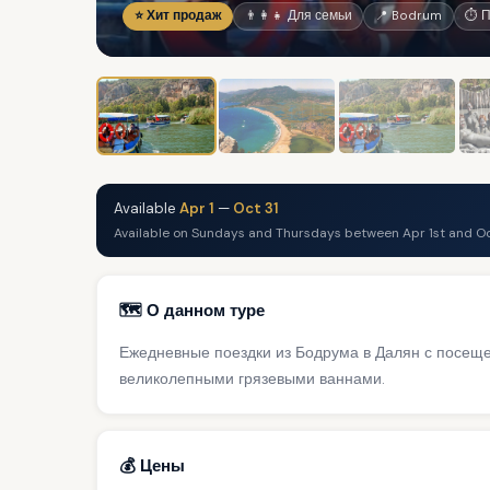
⭐ Хит продаж
👨‍👩‍👧 Для семьи
📍 Bodrum
⏱ П
Available
Apr 1
—
Oct 31
Available on Sundays and Thursdays between Apr 1st and Oc
🗺️ О данном туре
Ежедневные поездки из Бодрума в Далян с посещ
великолепными грязевыми ваннами.
💰 Цены