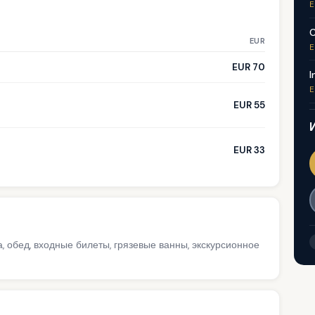
E
C
EUR
E
EUR 70
I
E
EUR 55
EUR 33
а, обед, входные билеты, грязевые ванны, экскурсионное