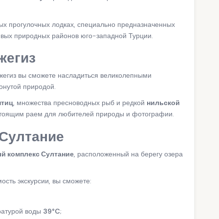
ых прогулочных лодках, специально предназначенных
ивых природных районов юго-западной Турции.
жегиз
джегиз вы сможете насладиться великолепными
онутой природой.
птиц
, множества пресноводных рыб и редкой
нильской
настоящим раем для любителей природы и фотографии.
 Султание
й комплекс Султание
, расположенный на берегу озера
мость экскурсии, вы сможете:
ратурой воды
39°C
;