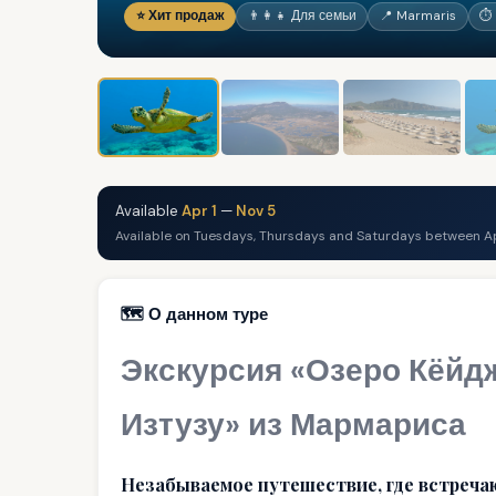
⭐ Хит продаж
👨‍👩‍👧 Для семьи
📍 Marmaris
⏱ 
Available
Apr 1
—
Nov 5
Available on Tuesdays, Thursdays and Saturdays between Ap
🗺️ О данном туре
Экскурсия «Озеро Кёйд
Изтузу» из Мармариса
Незабываемое путешествие, где встречаю