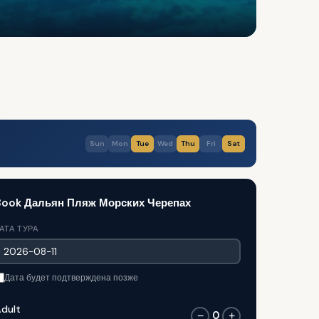
Sun
Mon
Tue
Wed
Thu
Fri
Sat
Book Дальян Пляж Морских Черепах
АТА ТУРА
Дата будет подтверждена позже
dult
0
−
+