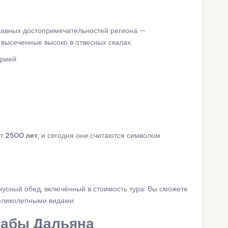
главных достопримечательностей региона —
, высеченные высоко в отвесных скалах.
рией:
ет
2500 лет
, и сегодня они считаются символом
вкусный обед, включённый в стоимость тура. Вы сможете
великолепными видами.
рабы Дальяна