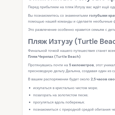
Перед прибытием на пляж Изтузу вас ждёт ещё од
Вы познакомитесь со знаменитыми
голубыми кра
помощью нашей команды и сделаете необычные ф
Это развлечение особенно нравится семьям с дет
Пляж Изтузу (Turtle Bea
Финальной точкой нашего путешествия станет вс
Пляж Черепах (Turtle Beach)
.
Протянувшись почти на
5 километров
, этот уник
пресноводную дельту Дальяна, создавая один из
В вашем распоряжении будет около
2,5 часов св
искупаться в кристально чистом море;
позагорать на золотистом песке;
прогуляться вдоль побережья;
познакомиться с природной средой обитания че