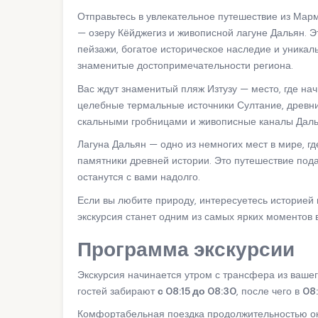
Отправьтесь в увлекательное путешествие из Мар
— озеру Кёйджегиз и живописной лагуне Дальян. 
пейзажи, богатое историческое наследие и уникал
знаменитые достопримечательности региона.
Вас ждут знаменитый пляж Изтузу — место, где на
целебные термальные источники Султание, древн
скальными гробницами и живописные каналы Даль
Лагуна Дальян — одно из немногих мест в мире, г
памятники древней истории. Это путешествие под
останутся с вами надолго.
Если вы любите природу, интересуетесь историей 
экскурсия станет одним из самых ярких моментов
Программа экскурсии
Экскурсия начинается утром с трансфера из вашег
гостей забирают
с 08:15 до 08:30
, после чего в
08
Комфортабельная поездка продолжительностью 