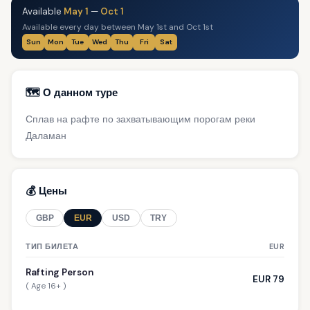
Available
May 1
—
Oct 1
Available every day between May 1st and Oct 1st
Sun
Mon
Tue
Wed
Thu
Fri
Sat
🗺️ О данном туре
Сплав на рафте по захватывающим порогам реки
Даламан
💰 Цены
GBP
EUR
USD
TRY
ТИП БИЛЕТА
EUR
Rafting Person
EUR 79
( Age 16+ )