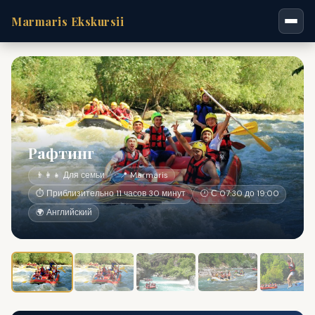
Marmaris Ekskursii
Рафтинг
👨‍👩‍👧 Для семьи
📍 Marmaris
⏱ Приблизительно 11 часов 30 минут
🕐 С 07:30 до 19:00
🌍 Английский