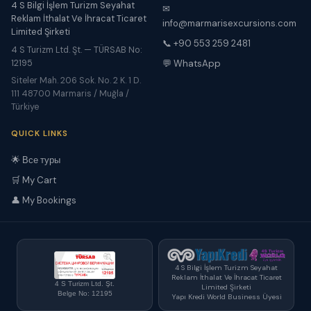
4 S Bilgi İşlem Turizm Seyahat
✉
Reklam İthalat Ve İhracat Ticaret
info@marmarisexcursions.com
Limited Şirketi
📞 +90 553 259 2481
4 S Turizm Ltd. Şt. — TÜRSAB No:
12195
💬 WhatsApp
Siteler Mah. 206 Sok. No. 2 K. 1 D.
111 48700 Marmaris / Muğla /
Türkiye
QUICK LINKS
🌟 Все туры
🛒 My Cart
👤 My Bookings
4 S Bilgi İşlem Turizm Seyahat
Reklam İthalat Ve İhracat Ticaret
4 S Turizm Ltd. Şt.
Limited Şirketi
Belge No: 12195
Yapı Kredi World Business Üyesi