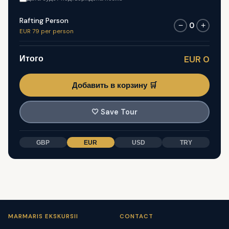
Rafting Person
0
−
+
EUR 79 per person
Итого
EUR 0
Добавить в корзину 🛒
🤍
Save Tour
GBP
EUR
USD
TRY
MARMARIS EKSKURSII
CONTACT