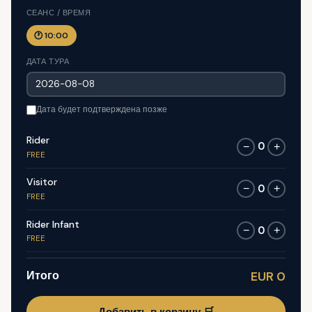
СЕАНС / ВРЕМЯ
🕐 10:00
ДАТА ТУРА
Дата будет подтверждена позже
Rider
0
−
+
FREE
Visitor
0
−
+
FREE
Rider Infant
0
−
+
FREE
Итого
EUR 0
Добавить в корзину 🛒