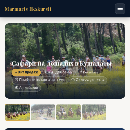
Marmaris Ekskursii
Сафари на лошадях в Кушадасы
⭐ Хит продаж
👨‍👩‍👧 Для семьи
📍 Kusadasi
⏱ Приблизительно 3 ч 40 мин
🕐 С 09:20 до 13:00
🌍 Английский