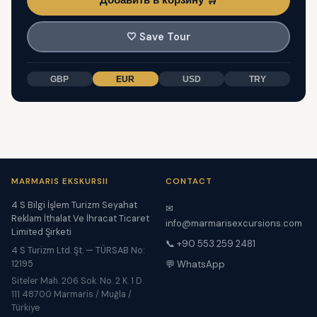
🤍
Save Tour
GBP
EUR
USD
TRY
MARMARIS EKSKURSII
CONTACT
4 S Bilgi İşlem Turizm Seyahat
✉
Reklam İthalat Ve İhracat Ticaret
info@marmarisexcursions.com
Limited Şirketi
📞 +90 553 259 2481
4 S Turizm Ltd. Şt. — TÜRSAB No:
12195
💬 WhatsApp
Siteler Mah. 206 Sok. No. 2 K. 1 D.
111 48700 Marmaris / Muğla /
Türkiye