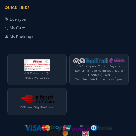
QUICK LINKS
🌟 Все туры
🛒 My Cart
👤 My Bookings
4 S Bilgi İşlem Turizm Seyahat
Reklam İthalat Ve İhracat Ticaret
4 S Turizm Ltd. Şt.
Limited Şirketi
Belge No: 12195
Yapı Kredi World Business Üyesi
E-Ticaret Bilgi Platformu