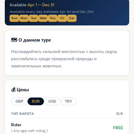
Available
Apr 1
—
Dec 31
Available every day between Apr 1st and Dec 31st
Sun
Mon
Tue
Wed
Thu
Fri
Sat
🗺️ О данном туре
Наслаждайтесь сельской местностью с высоты седла,
расслабьтесь среди прекрасной природы и
замечательных животных.
💰 Цены
GBP
EUR
USD
TRY
ТИП БИЛЕТА
EUR
Rider
FREE
( Any age, self-riding )