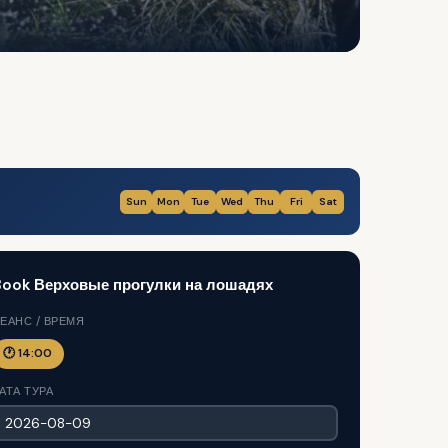
Sun
Mon
Tue
Wed
Thu
Fri
Sat
Book Верховые прогулки на лошадях
ЕАНС / ВРЕМЯ
🕐 14:00
АТА ТУРА