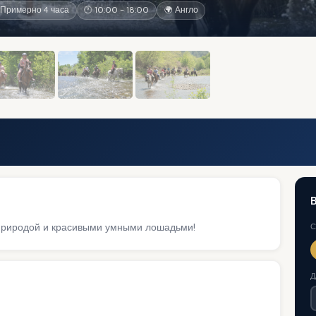
Примерно 4 часа
🕐 10:00 - 18:00
🌍 Англо
 природой и красивыми умными лошадьми!
С
Д