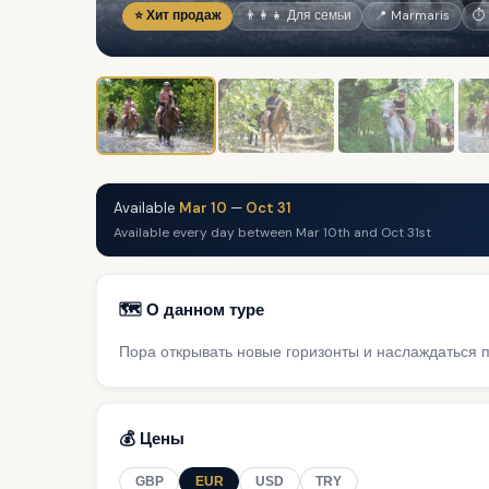
⭐ Хит продаж
👨‍👩‍👧 Для семьи
📍 Marmaris
⏱ 
Available
Mar 10
—
Oct 31
Available every day between Mar 10th and Oct 31st
🗺️ О данном туре
Пора открывать новые горизонты и наслаждаться
💰 Цены
GBP
EUR
USD
TRY