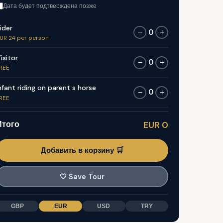
Дата будет подтверждена позже
ider
0
−
+
UR 24 per person
isitor
0
−
+
REE
nfant riding on parent s horse
0
−
+
REE
Итого
EUR 0
Добавить в корзину 🛒
🤍
Save Tour
GBP
EUR
USD
TRY