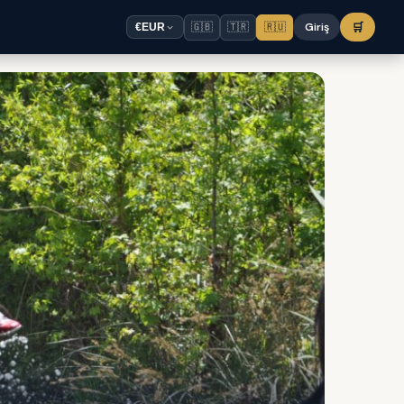
🇬🇧
🇹🇷
🇷🇺
Giriş
🛒
€
EUR