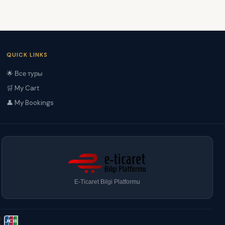
QUICK LINKS
🌟 Все туры
🛒 My Cart
👤 My Bookings
E-Ticaret Bilgi Platformu