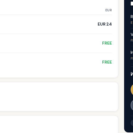
EUR
R
E
EUR 24
V
F
FREE
I
F
FREE